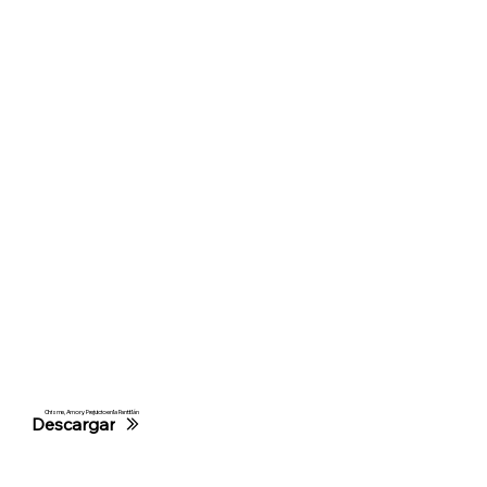
Chisme, Amor y Prejuicio en la Pantitlán
Descargar