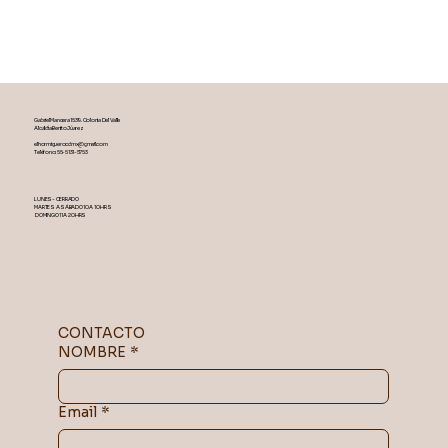
Gabriel Mancera 1539. Colonia Del Valle
Alcaldía Benito Júarez
elhormiguerocdmx@gmail.com
Teléfono: 55-5131-5753
LUNES- CERRADO
MARTES A SÁBADO 10 A 10 HRS
DOMINGO 11 A 20 HRS
CONTACTO
NOMBRE
*
Email
*