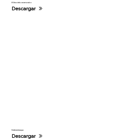
El Circo de los enamorados
Descargar
Pertenencia agua
Descargar